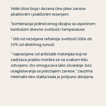
Veliki izbor boja i dezena čine plise zavese
atraktivnim i praktičnim rešenjem .
*kombinacija jedinstvenog dizajna sa uspešnom
kontrolom dnevne svetlosti i temperature;
* štiti od neželjene refleksije svetlosti (štite do
70% od direktnog sunca);
* napravljene od antistatik materijala koji ne
zadržava prašinu montira se na svakom krilu
odvojeno, što omogućava lako otvaranje, bez
usaglašavanja sa položajem zavese; *zauzima
minimalni deo stakla kada je potpuno skloljena.