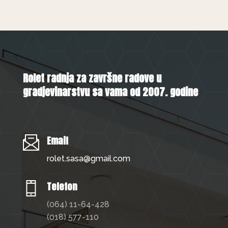
Rolet radnja za završne radove u
gradjevinarstvu sa vama od 2007. godine
Email
rolet.sasa@gmail.com
Telefon
(064) 11-64-428
(018) 577-110